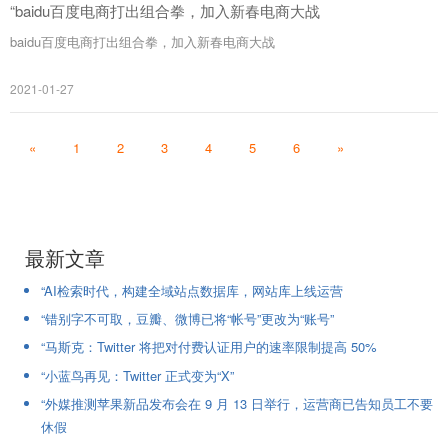
“baidu百度电商打出组合拳，加入新春电商大战
baidu百度电商打出组合拳，加入新春电商大战
2021-01-27
«
1
2
3
4
5
6
»
最新文章
“AI检索时代，构建全域站点数据库，网站库上线运营
“错别字不可取，豆瓣、微博已将“帐号”更改为“账号”
“马斯克：Twitter 将把对付费认证用户的速率限制提高 50%
“小蓝鸟再见：Twitter 正式变为“X”
“外媒推测苹果新品发布会在 9 月 13 日举行，运营商已告知员工不要
休假