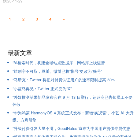
2020-11-29
1
2
3
4
»
最新文章
“AI检索时代，构建全域站点数据库，网站库上线运营
“错别字不可取，豆瓣、微博已将“帐号”更改为“账号”
“马斯克：Twitter 将把对付费认证用户的速率限制提高 50%
“小蓝鸟再见：Twitter 正式变为“X”
“外媒推测苹果新品发布会在 9 月 13 日举行，运营商已告知员工不要
休假
“华为鸿蒙 HarmonyOS 4 系统正式发布：新增“实况窗”、小艺 AI 大升
级、方舟引擎
“升级付费引发大量不满，GoodNotes 宣布为中国用户提供专属优惠
“菜鸟裹裹宣布和淘宝天猫合作，为商家提供总价值 13 亿元的寄件补