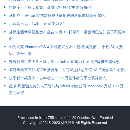
错别字不可取，豆瓣、微博已将“帐号”更改为“账号”
马斯克：Twitter 将把对付费认证用户的速率限制提高 50%
小蓝鸟再见：Twitter 正式变为“X”
外媒推测苹果新品发布会在 9 月 13 日举行，运营商已告知员工不要休
假
华为鸿蒙 HarmonyOS 4 系统正式发布：新增“实况窗”、小艺 AI 大升
级、方舟引擎
升级付费引发大量不满，GoodNotes 宣布为中国用户提供专属优惠
菜鸟裹裹宣布和淘宝天猫合作，为商家提供总价值 13 亿元的寄件补贴
快手程一笑宣布：去年超过 2200 万创作者在平台获得收入
星爷-周星驰支持的人工智能与 Web3 初创公司 Moonbox 完成 100 万
美元融资
Processed in 0.114755 second(s), 20 Queries, Gzip Enabled
Copyright © 2018-2023 优优导航 All Rights Reserved